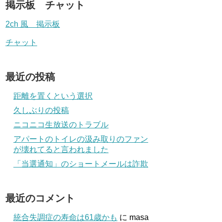
掲示板 チャット
2ch 風 掲示板
チャット
最近の投稿
距離を置くという選択
久しぶりの投稿
ニコニコ生放送のトラブル
アパートのトイレの汲み取りのファン
が壊れてると言われました
「当選通知」のショートメールは詐欺
最近のコメント
統合失調症の寿命は61歳かも
に
masa