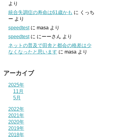
より
統合失調症の寿命は61歳かも
に
くっち
ー
より
speedtest
に
masa
より
speedtest
に
にーーさん
より
ネットの普及で田舎と都会の格差は少
なくなったと思います
に
masa
より
アーカイブ
2025年
11月
5月
2022年
2021年
2020年
2019年
2018年