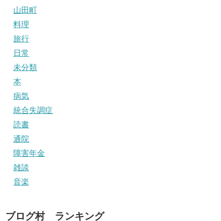
山田町
料理
旅行
日常
未分類
本
病気
統合失調症
読書
通院
障害年金
雑談
音楽
ブログ村 ランキング