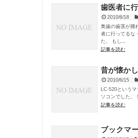
歯医者に
2010/6/18
奥歯の歯茎が腫
者に行ってるな
た。 もし...
記事を読む
昔が懐か
2010/6/15
LC-520とい
ソコンでした。 当
記事を読む
ブックマ