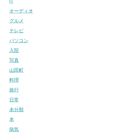
IT
オーディオ
グルメ
テレビ
パソコン
入院
写真
山田町
料理
旅行
日常
未分類
本
病気