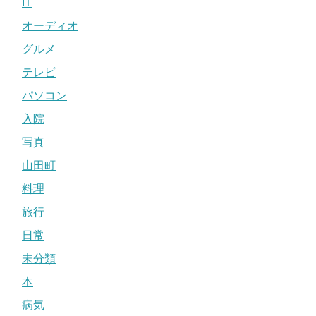
IT
オーディオ
グルメ
テレビ
パソコン
入院
写真
山田町
料理
旅行
日常
未分類
本
病気