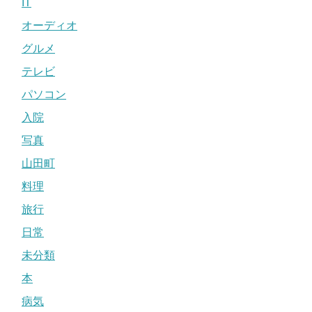
IT
オーディオ
グルメ
テレビ
パソコン
入院
写真
山田町
料理
旅行
日常
未分類
本
病気