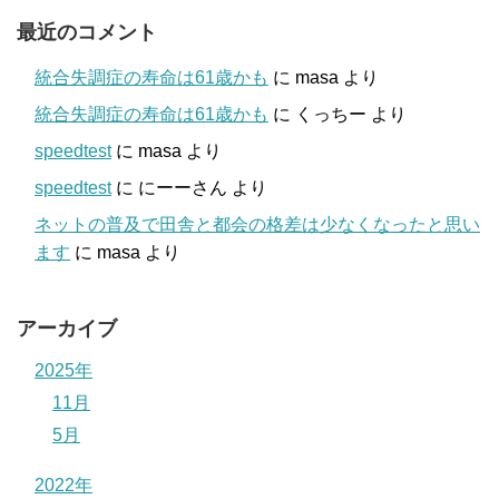
最近のコメント
統合失調症の寿命は61歳かも
に
masa
より
統合失調症の寿命は61歳かも
に
くっちー
より
speedtest
に
masa
より
speedtest
に
にーーさん
より
ネットの普及で田舎と都会の格差は少なくなったと思い
ます
に
masa
より
アーカイブ
2025年
11月
5月
2022年