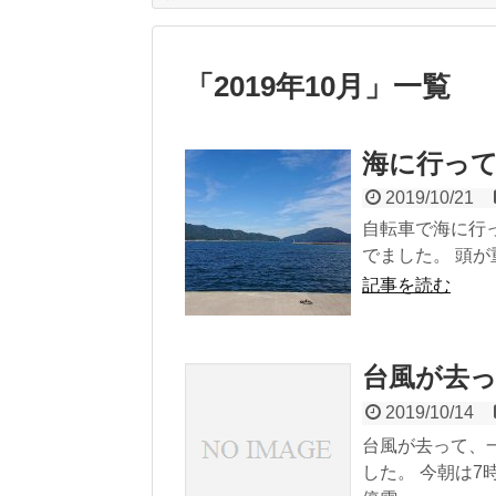
「
2019年10月
」
一覧
海に行っ
2019/10/21
自転車で海に行
でました。 頭が
記事を読む
台風が去
2019/10/14
台風が去って、
した。 今朝は7