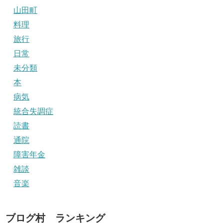
山田町
料理
旅行
日常
未分類
本
病気
統合失調症
読書
通院
障害年金
雑談
音楽
ブログ村 ランキング