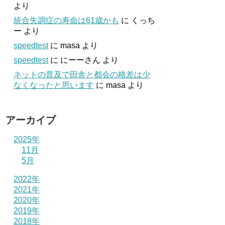
より
統合失調症の寿命は61歳かも
に
くっち
ー
より
speedtest
に
masa
より
speedtest
に
にーーさん
より
ネットの普及で田舎と都会の格差は少
なくなったと思います
に
masa
より
アーカイブ
2025年
11月
5月
2022年
2021年
2020年
2019年
2018年