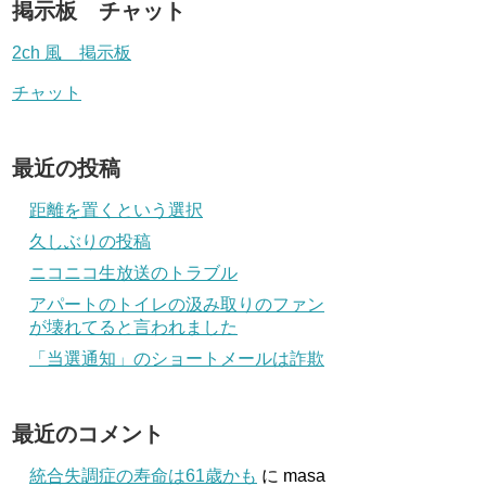
掲示板 チャット
2ch 風 掲示板
チャット
最近の投稿
距離を置くという選択
久しぶりの投稿
ニコニコ生放送のトラブル
アパートのトイレの汲み取りのファン
が壊れてると言われました
「当選通知」のショートメールは詐欺
最近のコメント
統合失調症の寿命は61歳かも
に
masa