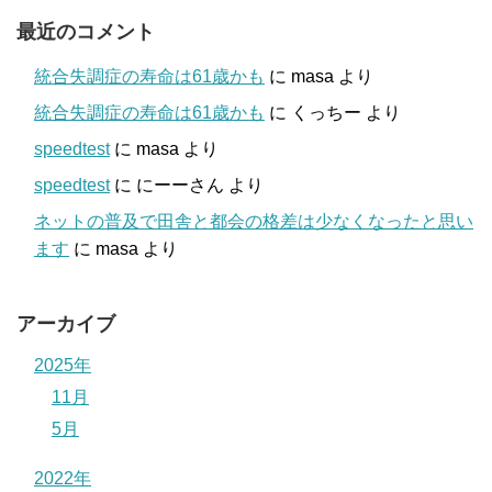
最近のコメント
統合失調症の寿命は61歳かも
に
masa
より
統合失調症の寿命は61歳かも
に
くっちー
より
speedtest
に
masa
より
speedtest
に
にーーさん
より
ネットの普及で田舎と都会の格差は少なくなったと思い
ます
に
masa
より
アーカイブ
2025年
11月
5月
2022年