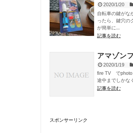
2020/1/20
自転車の鍵がな
ったら、鍵穴の
が簡単に...
記事を読む
アマゾン
2020/1/19
fire TV で
途中までしかなく
記事を読む
スポンサーリンク