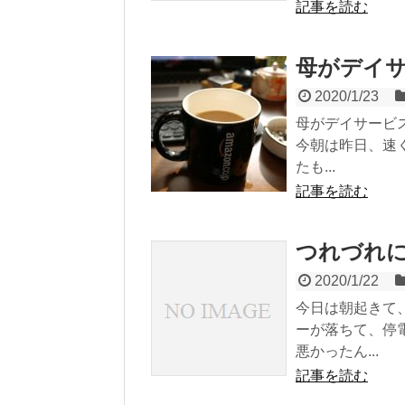
記事を読む
母がデイ
2020/1/23
母がデイサービ
今朝は昨日、速
たも...
記事を読む
つれづれ
2020/1/22
今日は朝起きて
ーが落ちて、停
悪かったん...
記事を読む