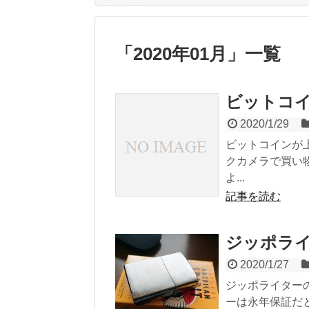
「
2020年01月
」
一覧
ビットコ
2020/1/29
ビットコインが
クカメラで買い
よ...
記事を読む
ジッポラ
2020/1/27
ジッポライター
ーは永年保証だ