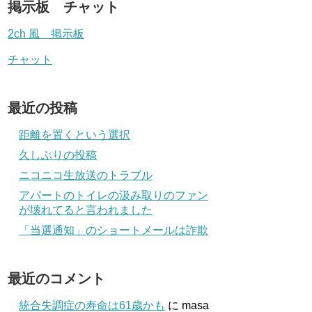
掲示板 チャット
2ch 風 掲示板
チャット
最近の投稿
距離を置くという選択
久しぶりの投稿
ニコニコ生放送のトラブル
アパートのトイレの汲み取りのファン
が壊れてると言われました
「当選通知」のショートメールは詐欺
最近のコメント
統合失調症の寿命は61歳かも
に
masa