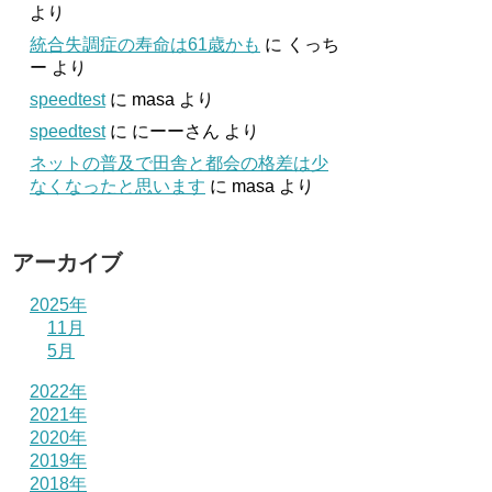
より
統合失調症の寿命は61歳かも
に
くっち
ー
より
speedtest
に
masa
より
speedtest
に
にーーさん
より
ネットの普及で田舎と都会の格差は少
なくなったと思います
に
masa
より
アーカイブ
2025年
11月
5月
2022年
2021年
2020年
2019年
2018年