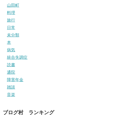
山田町
料理
旅行
日常
未分類
本
病気
統合失調症
読書
通院
障害年金
雑談
音楽
ブログ村 ランキング