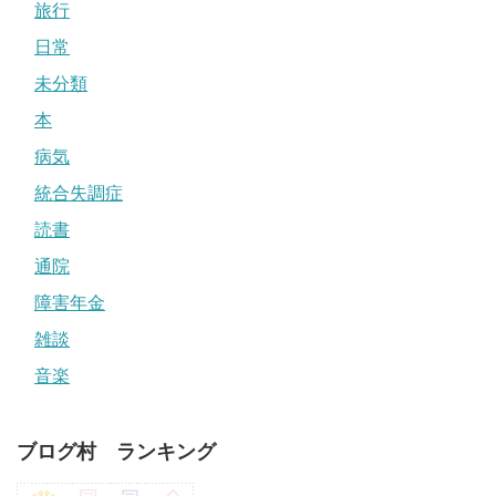
旅行
日常
未分類
本
病気
統合失調症
読書
通院
障害年金
雑談
音楽
ブログ村 ランキング