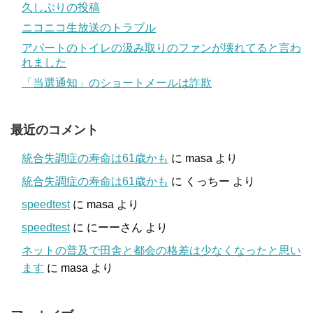
久しぶりの投稿
ニコニコ生放送のトラブル
アパートのトイレの汲み取りのファンが壊れてると言わ
れました
「当選通知」のショートメールは詐欺
最近のコメント
統合失調症の寿命は61歳かも
に
masa
より
統合失調症の寿命は61歳かも
に
くっちー
より
speedtest
に
masa
より
speedtest
に
にーーさん
より
ネットの普及で田舎と都会の格差は少なくなったと思い
ます
に
masa
より