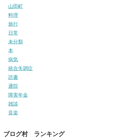
山田町
料理
旅行
日常
未分類
本
病気
統合失調症
読書
通院
障害年金
雑談
音楽
ブログ村 ランキング