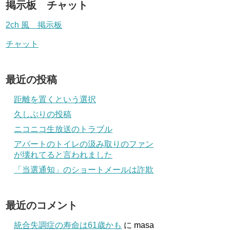
掲示板 チャット
2ch 風 掲示板
チャット
最近の投稿
距離を置くという選択
久しぶりの投稿
ニコニコ生放送のトラブル
アパートのトイレの汲み取りのファン
が壊れてると言われました
「当選通知」のショートメールは詐欺
最近のコメント
統合失調症の寿命は61歳かも
に
masa