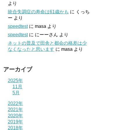
より
統合失調症の寿命は61歳かも
に
くっち
ー
より
speedtest
に
masa
より
speedtest
に
にーーさん
より
ネットの普及で田舎と都会の格差は少
なくなったと思います
に
masa
より
アーカイブ
2025年
11月
5月
2022年
2021年
2020年
2019年
2018年