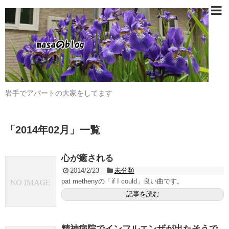
岩手でアパートの大家をしてます
「
2014年02月
」
一覧
心が癒される
2014/2/23
未分類
pat methenyの「if I could」良い曲です。
記事を読む
精神病院でインフルエンザが出たそうで