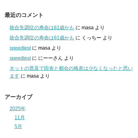
最近のコメント
統合失調症の寿命は61歳かも
に
masa
より
統合失調症の寿命は61歳かも
に
くっちー
より
speedtest
に
masa
より
speedtest
に
にーーさん
より
ネットの普及で田舎と都会の格差は少なくなったと思い
ます
に
masa
より
アーカイブ
2025年
11月
5月