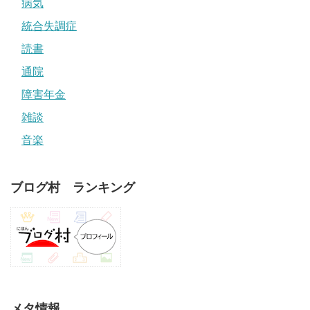
病気
統合失調症
読書
通院
障害年金
雑談
音楽
ブログ村 ランキング
メタ情報