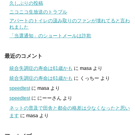
久しぶりの投稿
ニコニコ生放送のトラブル
アパートのトイレの汲み取りのファンが壊れてると言わ
れました
「当選通知」のショートメールは詐欺
最近のコメント
統合失調症の寿命は61歳かも
に
masa
より
統合失調症の寿命は61歳かも
に
くっちー
より
speedtest
に
masa
より
speedtest
に
にーーさん
より
ネットの普及で田舎と都会の格差は少なくなったと思い
ます
に
masa
より