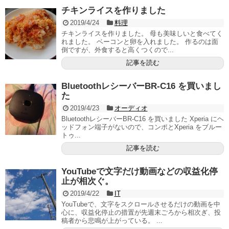
チキンライスを作りました
2019/4/24
料理
チキンライスを作りました。 母も美味しいと食べてく
れました。 ベーコンと卵を入れました。 作るのは面
倒ですが、外食すると高くつくので...
記事を読む
BluetoothレシーバーBR-C16 を買いまし
た
2019/4/23
オーディオ
BluetoothレシーバーBR-C16 を買いました Xperia にヘ
ッドフォン端子がないので、コンポとXperia をブルー
トゥ...
記事を読む
YouTubeで文字だけ動画などの収益化停
止が相次ぐ。
2019/4/22
IT
YouTubeで、文字をスクロールさせるだけの動画を中
心に、収益化停止の措置が先週末ごろから相次ぎ、投
稿者から悲鳴が上がっている。 ...