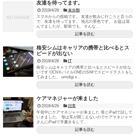
友達を待ってます。
2019/4/29
未分類
スマホからの投稿です。 友達が飲みに行こうと言うの
で、友達を待ってます。 地元の景色です。 お盆は混
んでましたが、駅前でも、そんな...
記事を読む
格安シムはキャリアの携帯と比べるとス
ピードが出ない
2019/4/28
IT
格安シムはキャリアの携帯と比べるとスピードが出な
いです OCNモバイルONEのSIMでスピードテストをし
てみました。 umidigi s...
記事を読む
ケアマネジャーが来ました
2019/4/26
日常
午前中にケアマネジャーが来ました 母とiPadで話して
いきました。 母は耳が聞こえないのでケアマネジャー
さんにiPadで手書きをして...
記事を読む