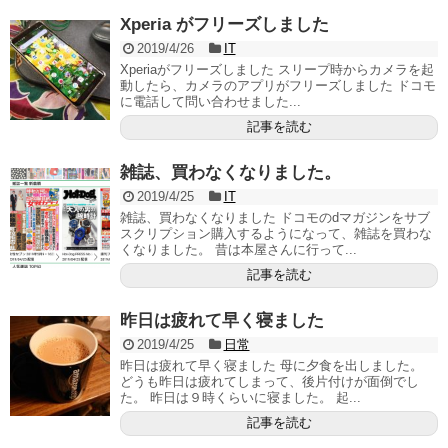
Xperia がフリーズしました
2019/4/26
IT
Xperiaがフリーズしました スリープ時からカメラを起
動したら、カメラのアプリがフリーズしました ドコモ
に電話して問い合わせました...
記事を読む
雑誌、買わなくなりました。
2019/4/25
IT
雑誌、買わなくなりました ドコモのdマガジンをサブ
スクリプション購入するようになって、雑誌を買わな
くなりました。 昔は本屋さんに行って...
記事を読む
昨日は疲れて早く寝ました
2019/4/25
日常
昨日は疲れて早く寝ました 母に夕食を出しました。
どうも昨日は疲れてしまって、後片付けが面倒でし
た。 昨日は９時くらいに寝ました。 起...
記事を読む