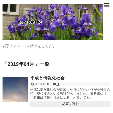
岩手でアパートの大家をしてます
「
2019年04月
」
一覧
平成と情報化社会
2019/4/30
IT
平成は情報化社会が進展した時代だった 僕が高校生の
頃、現代社会という教科がありました。 教科書には
「将来は情報化社会になる」と書いてま...
記事を読む