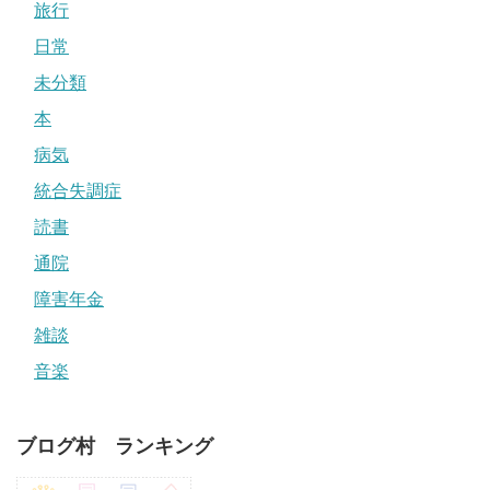
旅行
日常
未分類
本
病気
統合失調症
読書
通院
障害年金
雑談
音楽
ブログ村 ランキング