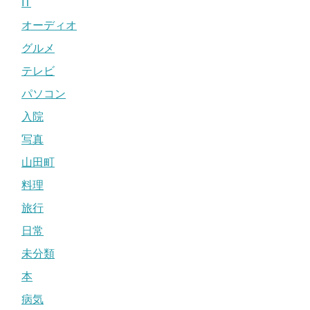
IT
オーディオ
グルメ
テレビ
パソコン
入院
写真
山田町
料理
旅行
日常
未分類
本
病気