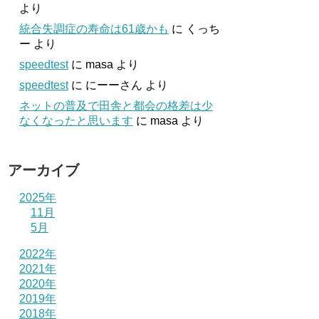
より
統合失調症の寿命は61歳かも
に
くっち
ー
より
speedtest
に
masa
より
speedtest
に
にーーさん
より
ネットの普及で田舎と都会の格差は少
なくなったと思います
に
masa
より
アーカイブ
2025年
11月
5月
2022年
2021年
2020年
2019年
2018年