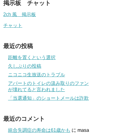
掲示板 チャット
2ch 風 掲示板
チャット
最近の投稿
距離を置くという選択
久しぶりの投稿
ニコニコ生放送のトラブル
アパートのトイレの汲み取りのファン
が壊れてると言われました
「当選通知」のショートメールは詐欺
最近のコメント
統合失調症の寿命は61歳かも
に
masa