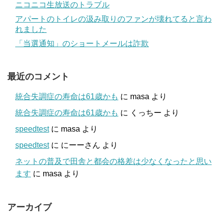
ニコニコ生放送のトラブル
アパートのトイレの汲み取りのファンが壊れてると言わ
れました
「当選通知」のショートメールは詐欺
最近のコメント
統合失調症の寿命は61歳かも
に
masa
より
統合失調症の寿命は61歳かも
に
くっちー
より
speedtest
に
masa
より
speedtest
に
にーーさん
より
ネットの普及で田舎と都会の格差は少なくなったと思い
ます
に
masa
より
アーカイブ