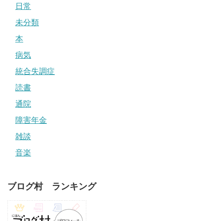
日常
未分類
本
病気
統合失調症
読書
通院
障害年金
雑談
音楽
ブログ村 ランキング