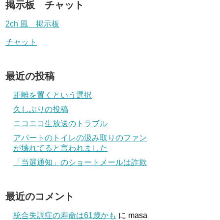
掲示板 チャット
2ch 風 掲示板
チャット
最近の投稿
距離を置くという選択
久しぶりの投稿
ニコニコ生放送のトラブル
アパートのトイレの汲み取りのファン
が壊れてると言われました
「当選通知」のショートメールは詐欺
最近のコメント
統合失調症の寿命は61歳かも
に
masa