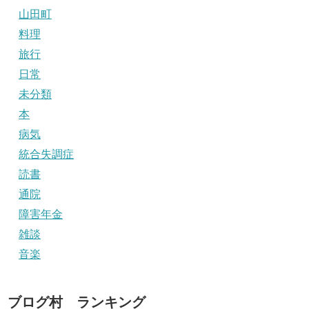
山田町
料理
旅行
日常
未分類
本
病気
統合失調症
読書
通院
障害年金
雑談
音楽
ブログ村 ランキング