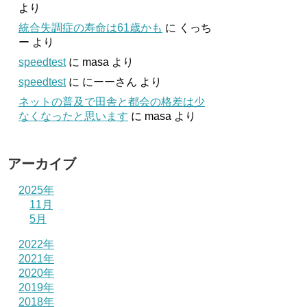
より
統合失調症の寿命は61歳かも
に
くっち
ー
より
speedtest
に
masa
より
speedtest
に
にーーさん
より
ネットの普及で田舎と都会の格差は少
なくなったと思います
に
masa
より
アーカイブ
2025年
11月
5月
2022年
2021年
2020年
2019年
2018年