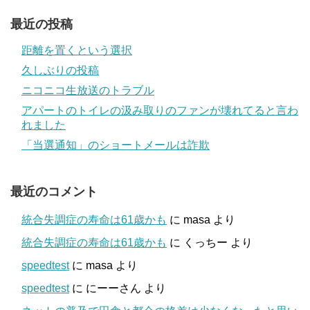
最近の投稿
距離を置くという選択
久しぶりの投稿
ニコニコ生放送のトラブル
アパートのトイレの汲み取りのファンが壊れてると言わ
れました
「当選通知」のショートメールは詐欺
最近のコメント
統合失調症の寿命は61歳かも
に
masa
より
統合失調症の寿命は61歳かも
に
くっちー
より
speedtest
に
masa
より
speedtest
に
にーーさん
より