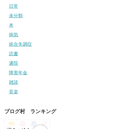
日常
未分類
本
病気
統合失調症
読書
通院
障害年金
雑談
音楽
ブログ村 ランキング