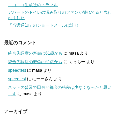
ニコニコ生放送のトラブル
アパートのトイレの汲み取りのファンが壊れてると言わ
れました
「当選通知」のショートメールは詐欺
最近のコメント
統合失調症の寿命は61歳かも
に
masa
より
統合失調症の寿命は61歳かも
に
くっちー
より
speedtest
に
masa
より
speedtest
に
にーーさん
より
ネットの普及で田舎と都会の格差は少なくなったと思い
ます
に
masa
より
アーカイブ