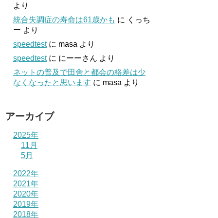
より
統合失調症の寿命は61歳かも
に
くっち
ー
より
speedtest
に
masa
より
speedtest
に
にーーさん
より
ネットの普及で田舎と都会の格差は少
なくなったと思います
に
masa
より
アーカイブ
2025年
11月
5月
2022年
2021年
2020年
2019年
2018年