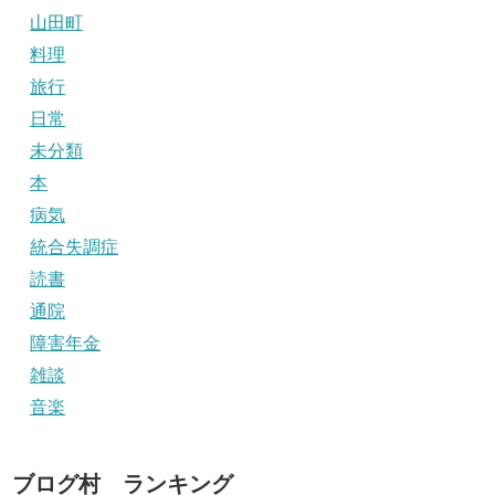
山田町
料理
旅行
日常
未分類
本
病気
統合失調症
読書
通院
障害年金
雑談
音楽
ブログ村 ランキング