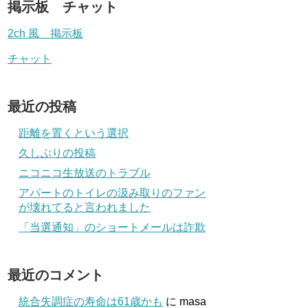
掲示板 チャット
2ch 風 掲示板
チャット
最近の投稿
距離を置くという選択
久しぶりの投稿
ニコニコ生放送のトラブル
アパートのトイレの汲み取りのファン
が壊れてると言われました
「当選通知」のショートメールは詐欺
最近のコメント
統合失調症の寿命は61歳かも
に
masa