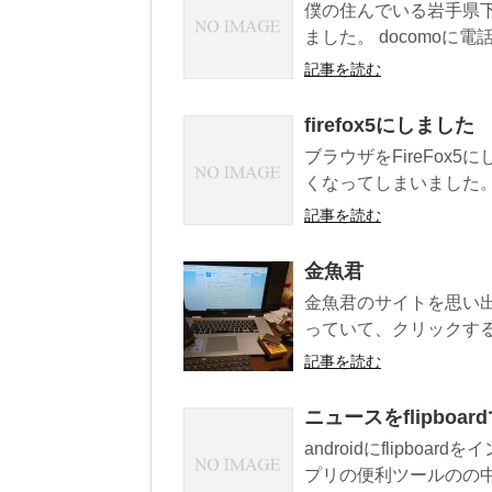
僕の住んでいる岩手県下
ました。 docomoに
記事を読む
firefox5にしました
ブラウザをFireFox5にし
くなってしまいました。 
記事を読む
金魚君
金魚君のサイトを思い
っていて、クリックする
記事を読む
ニュースをflipboar
androidにflipbo
プリの便利ツールのの中