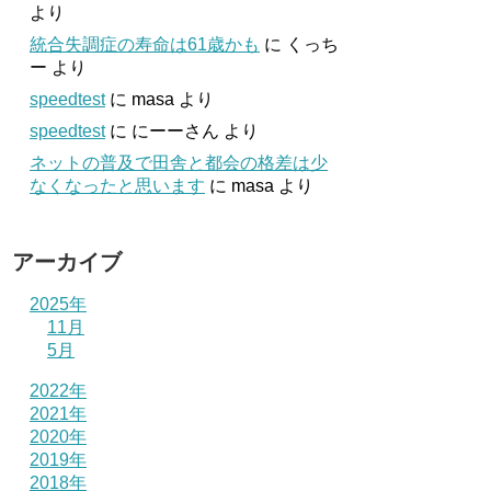
より
統合失調症の寿命は61歳かも
に
くっち
ー
より
speedtest
に
masa
より
speedtest
に
にーーさん
より
ネットの普及で田舎と都会の格差は少
なくなったと思います
に
masa
より
アーカイブ
2025年
11月
5月
2022年
2021年
2020年
2019年
2018年