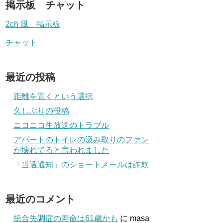
掲示板 チャット
2ch 風 掲示板
チャット
最近の投稿
距離を置くという選択
久しぶりの投稿
ニコニコ生放送のトラブル
アパートのトイレの汲み取りのファン
が壊れてると言われました
「当選通知」のショートメールは詐欺
最近のコメント
統合失調症の寿命は61歳かも
に
masa