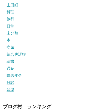
山田町
料理
旅行
日常
未分類
本
病気
統合失調症
読書
通院
障害年金
雑談
音楽
ブログ村 ランキング