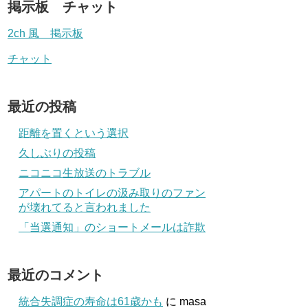
掲示板 チャット
2ch 風 掲示板
チャット
最近の投稿
距離を置くという選択
久しぶりの投稿
ニコニコ生放送のトラブル
アパートのトイレの汲み取りのファン
が壊れてると言われました
「当選通知」のショートメールは詐欺
最近のコメント
統合失調症の寿命は61歳かも
に
masa