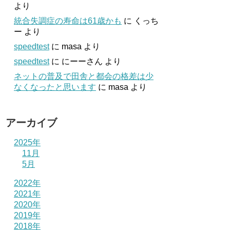
より
統合失調症の寿命は61歳かも
に
くっち
ー
より
speedtest
に
masa
より
speedtest
に
にーーさん
より
ネットの普及で田舎と都会の格差は少
なくなったと思います
に
masa
より
アーカイブ
2025年
11月
5月
2022年
2021年
2020年
2019年
2018年