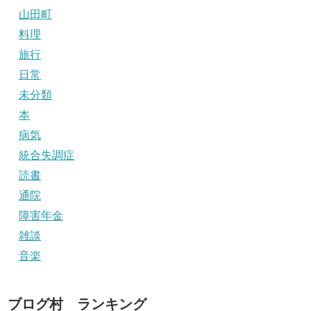
山田町
料理
旅行
日常
未分類
本
病気
統合失調症
読書
通院
障害年金
雑談
音楽
ブログ村 ランキング