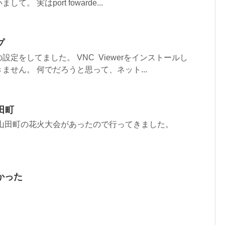
 実はport fowarde...
プ
定をしてました。 VNC Viewerをインストールし
ません。 何でだろうと思って、ネット...
山田町
pponの山田町の花火大会があったので行ってきました。
かった