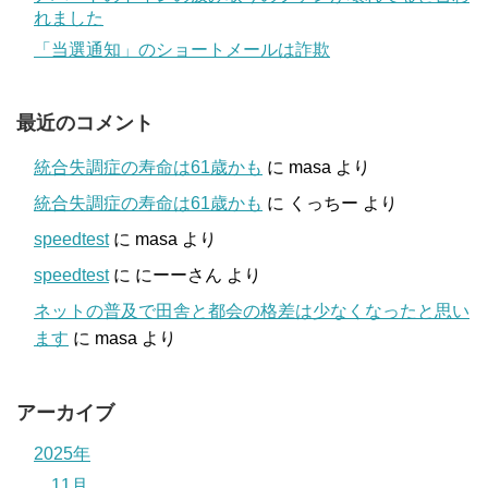
れました
「当選通知」のショートメールは詐欺
最近のコメント
統合失調症の寿命は61歳かも
に
masa
より
統合失調症の寿命は61歳かも
に
くっちー
より
speedtest
に
masa
より
speedtest
に
にーーさん
より
ネットの普及で田舎と都会の格差は少なくなったと思い
ます
に
masa
より
アーカイブ
2025年
11月