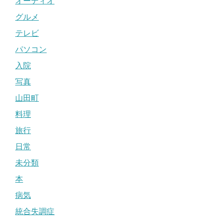
オーディオ
グルメ
テレビ
パソコン
入院
写真
山田町
料理
旅行
日常
未分類
本
病気
統合失調症