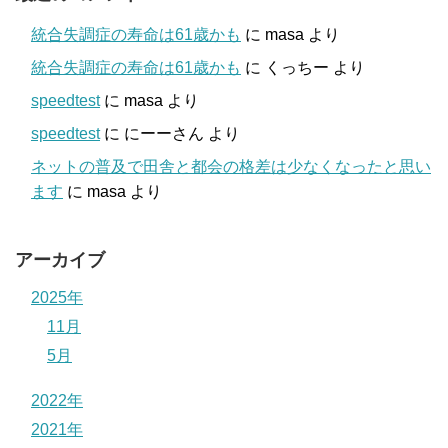
統合失調症の寿命は61歳かも
に
masa
より
統合失調症の寿命は61歳かも
に
くっちー
より
speedtest
に
masa
より
speedtest
に
にーーさん
より
ネットの普及で田舎と都会の格差は少なくなったと思い
ます
に
masa
より
アーカイブ
2025年
11月
5月
2022年
2021年