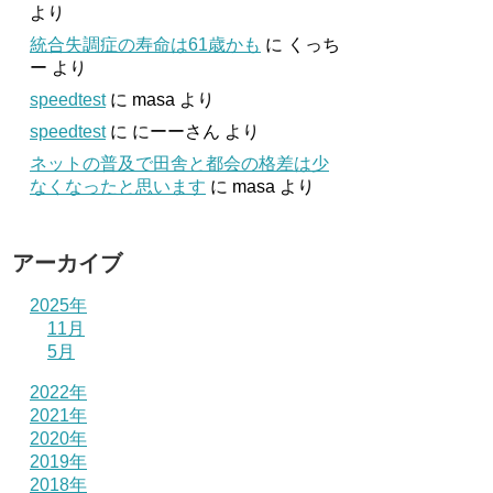
より
統合失調症の寿命は61歳かも
に
くっち
ー
より
speedtest
に
masa
より
speedtest
に
にーーさん
より
ネットの普及で田舎と都会の格差は少
なくなったと思います
に
masa
より
アーカイブ
2025年
11月
5月
2022年
2021年
2020年
2019年
2018年