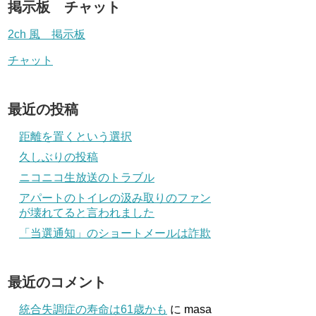
掲示板 チャット
2ch 風 掲示板
チャット
最近の投稿
距離を置くという選択
久しぶりの投稿
ニコニコ生放送のトラブル
アパートのトイレの汲み取りのファン
が壊れてると言われました
「当選通知」のショートメールは詐欺
最近のコメント
統合失調症の寿命は61歳かも
に
masa