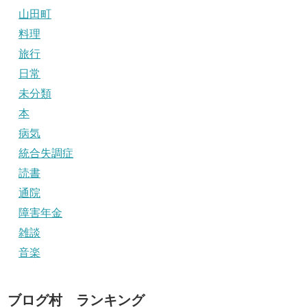
山田町
料理
旅行
日常
未分類
本
病気
統合失調症
読書
通院
障害年金
雑談
音楽
ブログ村 ランキング