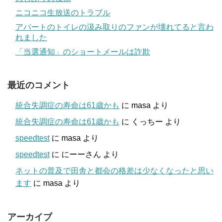
ニコニコ生放送のトラブル
アパートのトイレの汲み取りのファンが壊れてると言わ
れました
「当選通知」のショートメールは詐欺
最近のコメント
統合失調症の寿命は61歳かも
に
masa
より
統合失調症の寿命は61歳かも
に
くっちー
より
speedtest
に
masa
より
speedtest
に
にーーさん
より
ネットの普及で田舎と都会の格差は少なくなったと思い
ます
に
masa
より
アーカイブ