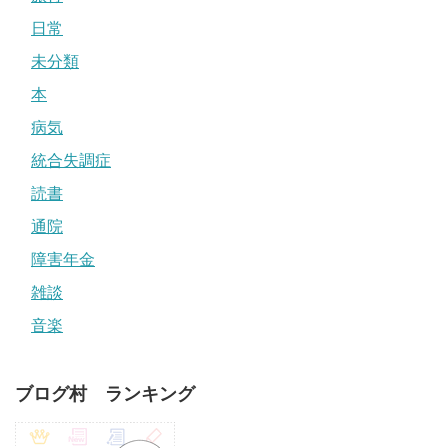
日常
未分類
本
病気
統合失調症
読書
通院
障害年金
雑談
音楽
ブログ村 ランキング