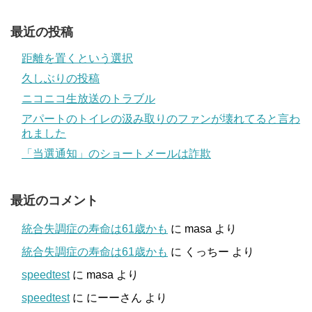
最近の投稿
距離を置くという選択
久しぶりの投稿
ニコニコ生放送のトラブル
アパートのトイレの汲み取りのファンが壊れてると言わ
れました
「当選通知」のショートメールは詐欺
最近のコメント
統合失調症の寿命は61歳かも
に
masa
より
統合失調症の寿命は61歳かも
に
くっちー
より
speedtest
に
masa
より
speedtest
に
にーーさん
より