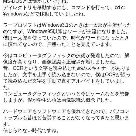
MS-DOSとは懐かしいですね。
ディレクトリを移動するにも、コマンドを打って、cd c:
¥windowsなどで移動していましたね。
ワープロソフトはWindows3.1のときは一太郎が主流だった
のですが、Windows95以降はワードが主流になりました。
僕は一太郎を使っていたので、時代がワードになったとき
に慣れてないので、戸惑ったことを覚えています。
今はコンピュータグラフィックの技術が発達したので、解
像度が高くなり、画像認識も正確さが増しましたね。
昔、OCRという文字を読み込むためのスキャナーがありま
したが、文字を上手く読み込まないので、僕はOCRが誤っ
て読み込んだ文字を手動で直すアルバイトをしていまし
た。
コンピュータグラフィックというと今はゲームなどを想像
しますが、僕が学生の頃は画像認識の概念でした。
ハードウェアもソフトウェアも優れてきたので、パソコン
トラブルも昔ほど苦労することがなくなってきたと思いま
す。
信じられない時代ですね。