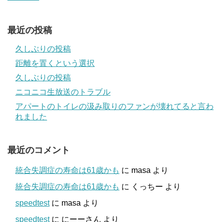
最近の投稿
久しぶりの投稿
距離を置くという選択
久しぶりの投稿
ニコニコ生放送のトラブル
アパートのトイレの汲み取りのファンが壊れてると言わ
れました
最近のコメント
統合失調症の寿命は61歳かも
に
masa
より
統合失調症の寿命は61歳かも
に
くっちー
より
speedtest
に
masa
より
speedtest
に
にーーさん
より