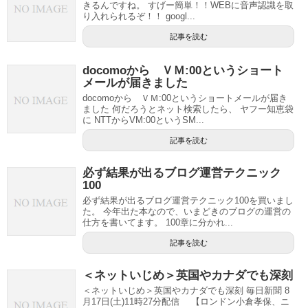
きるんですね。 すげー簡単！！WEBに音声認識を取
り入れられるぞ！！ googl...
記事を読む
docomoから ＶＭ:00というショート
メールが届きました
docomoから ＶＭ:00というショートメールが届き
ました 何だろうとネット検索したら、 ヤフー知恵袋
に NTTからVM:00というSM...
記事を読む
必ず結果が出るブログ運営テクニック
100
必ず結果が出るブログ運営テクニック100を買いまし
た。 今年出た本なので、いまどきのブログの運営の
仕方を書いてます。 100章に分かれ...
記事を読む
＜ネットいじめ＞英国やカナダでも深刻
＜ネットいじめ＞英国やカナダでも深刻 毎日新聞 8
月17日(土)11時27分配信 【ロンドン小倉孝保、ニ