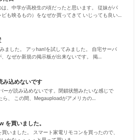
のは、中学が高校生の頃だったと思います。 従妹がパ
ビも映るもの）をなぜか買ってきて いじっても良い...
置
みました。 アッhan!を試してみました。 自宅サーバ
、なぜか新規の掲示板が出来ないです。 掲...
、読み込めないです
ーバーが読み込めないです。閉鎖状態みたいな感じで
、 この間、Megauploadがアメリカの...
how を買いました。
ow を買いました。 スマート家電リモコンを買ったので、
いかな・・・・と思って買いま...