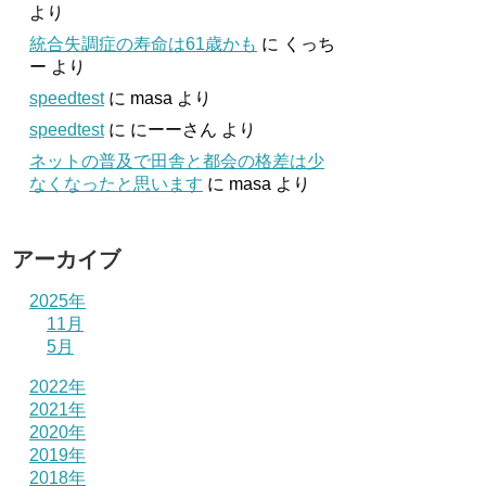
より
統合失調症の寿命は61歳かも
に
くっち
ー
より
speedtest
に
masa
より
speedtest
に
にーーさん
より
ネットの普及で田舎と都会の格差は少
なくなったと思います
に
masa
より
アーカイブ
2025年
11月
5月
2022年
2021年
2020年
2019年
2018年