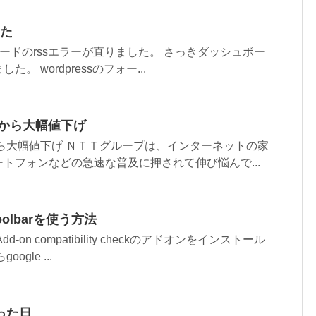
した
シュボードのrssエラーが直りました。 さっきダッシュボー
 wordpressのフォー...
月から大幅値下げ
ら大幅値下げ ＮＴＴグループは、インターネットの家
トフォンなどの急速な普及に押されて伸び悩んで...
 toolbarを使う方法
on compatibility checkのアドオンをインストール
gle ...
った日