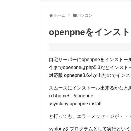
ホーム
パソコン
openpneをイン
自宅サーバーにopenpneをインスト
今までopenpneはphp5.3だとイン
対応版 opnepne3.6.4が出たので
スムーズにインストール出来るかなと
cd /home/…/opnepne
./symfony openpne:install
と打っても、エラーメッセージが・・
synfonyをプログラムとして実行と