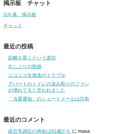
掲示板 チャット
2ch 風 掲示板
チャット
最近の投稿
距離を置くという選択
久しぶりの投稿
ニコニコ生放送のトラブル
アパートのトイレの汲み取りのファン
が壊れてると言われました
「当選通知」のショートメールは詐欺
最近のコメント
統合失調症の寿命は61歳かも
に
masa