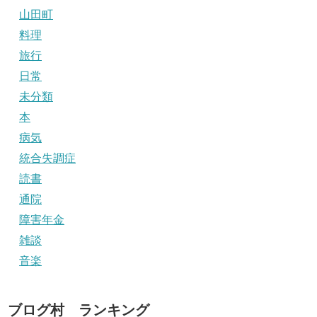
山田町
料理
旅行
日常
未分類
本
病気
統合失調症
読書
通院
障害年金
雑談
音楽
ブログ村 ランキング