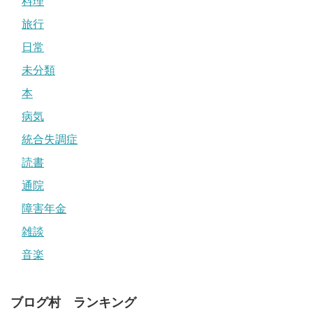
料理
旅行
日常
未分類
本
病気
統合失調症
読書
通院
障害年金
雑談
音楽
ブログ村 ランキング