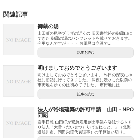
関連記事
御蔵の湯
山田町の尾半プラザの近くの 旧図書館跡の御蔵山に
できた 御蔵の湯のパンフレットを載せておきます。
今更なんですが・・・ お風呂は立派で...
記事を読む
明けましておめでとうございます
明けましておめでとうございます。 昨日の深夜に神
社に初詣に行ってきました。 深夜に浸水した以前の
市街地を歩くのは初めてでした。 市街地には...
記事を読む
法人が浴場建築の許可申請 山田・NPO
問題
岩手日報 山田町が緊急雇用創出事業を委託するＮＰ
Ｏ法人「大雪（だいせつ）りばぁねっと。」（北海
道旭川市、岡田栄悟代表理事）の予算使い切り...