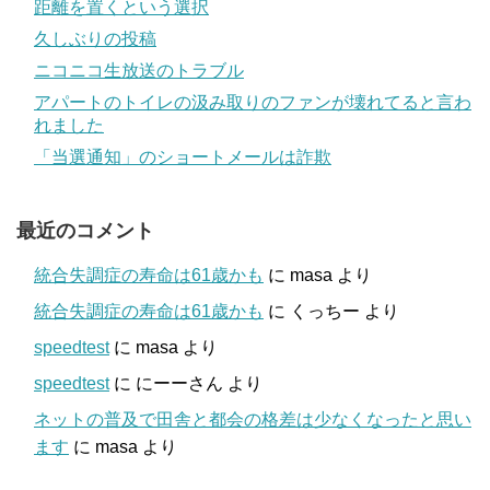
距離を置くという選択
久しぶりの投稿
ニコニコ生放送のトラブル
アパートのトイレの汲み取りのファンが壊れてると言わ
れました
「当選通知」のショートメールは詐欺
最近のコメント
統合失調症の寿命は61歳かも
に
masa
より
統合失調症の寿命は61歳かも
に
くっちー
より
speedtest
に
masa
より
speedtest
に
にーーさん
より
ネットの普及で田舎と都会の格差は少なくなったと思い
ます
に
masa
より