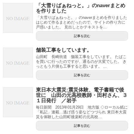
「大雪りばぁねっと。」のnaverまとめ
を作りました
「大雪りばぁねっと。」のnaverまとめを作りました
はじめて作るまとめだったので、サイトの作り方に
戸惑いました。 見出しとかテキストを...
記事を読む
舗装工事をしています。
山田町 長崎街道 舗装工事をしています。 たばこ
を買いに行ったのですが、通るのが大変でした。 き
っともう片側も工事すると思います。 ...
記事を読む
東日本大震災:震災体験、電子書籍で後
世に 山田の元高校教師・田村さん、３
１日発行 ／岩手
毎日新聞 2013年01月29日 地方版 ◇ローカル紙に
「私記」連載…逃げ惑う姿などつづられ 東日本大震
災を体験した山田町後楽町の元高校...
記事を読む