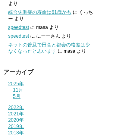
より
統合失調症の寿命は61歳かも
に
くっち
ー
より
speedtest
に
masa
より
speedtest
に
にーーさん
より
ネットの普及で田舎と都会の格差は少
なくなったと思います
に
masa
より
アーカイブ
2025年
11月
5月
2022年
2021年
2020年
2019年
2018年