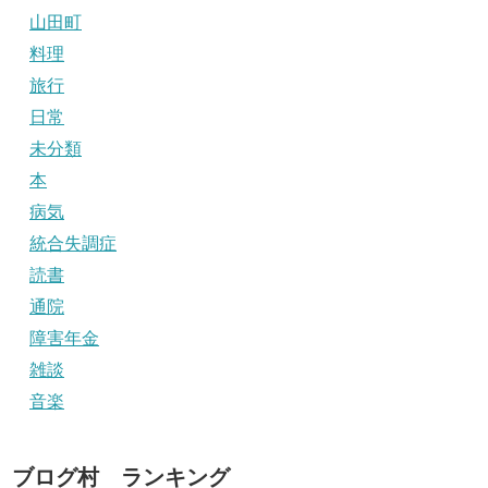
山田町
料理
旅行
日常
未分類
本
病気
統合失調症
読書
通院
障害年金
雑談
音楽
ブログ村 ランキング