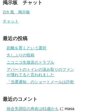
掲示板 チャット
2ch 風 掲示板
チャット
最近の投稿
距離を置くという選択
久しぶりの投稿
ニコニコ生放送のトラブル
アパートのトイレの汲み取りのファン
が壊れてると言われました
「当選通知」のショートメールは詐欺
最近のコメント
統合失調症の寿命は61歳かも
に
masa