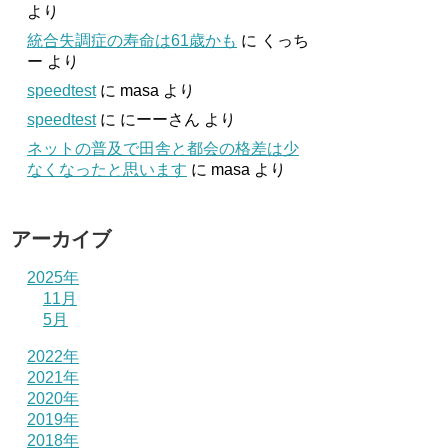
より
統合失調症の寿命は61歳かも
に
くっち
ー
より
speedtest
に
masa
より
speedtest
に
にーーさん
より
ネットの普及で田舎と都会の格差は少
なくなったと思います
に
masa
より
アーカイブ
2025年
11月
5月
2022年
2021年
2020年
2019年
2018年