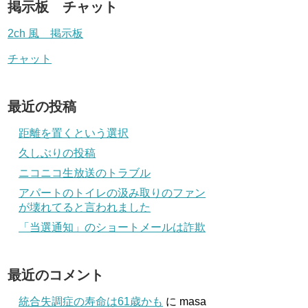
掲示板 チャット
2ch 風 掲示板
チャット
最近の投稿
距離を置くという選択
久しぶりの投稿
ニコニコ生放送のトラブル
アパートのトイレの汲み取りのファン
が壊れてると言われました
「当選通知」のショートメールは詐欺
最近のコメント
統合失調症の寿命は61歳かも
に
masa