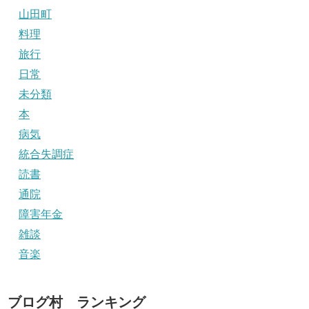
山田町
料理
旅行
日常
未分類
本
病気
統合失調症
読書
通院
障害年金
雑談
音楽
ブログ村 ランキング