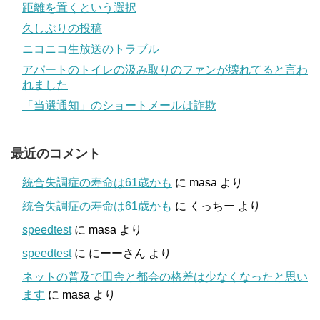
距離を置くという選択
久しぶりの投稿
ニコニコ生放送のトラブル
アパートのトイレの汲み取りのファンが壊れてると言わ
れました
「当選通知」のショートメールは詐欺
最近のコメント
統合失調症の寿命は61歳かも
に
masa
より
統合失調症の寿命は61歳かも
に
くっちー
より
speedtest
に
masa
より
speedtest
に
にーーさん
より
ネットの普及で田舎と都会の格差は少なくなったと思い
ます
に
masa
より