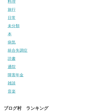
料理
旅行
日常
未分類
本
病気
統合失調症
読書
通院
障害年金
雑談
音楽
ブログ村 ランキング