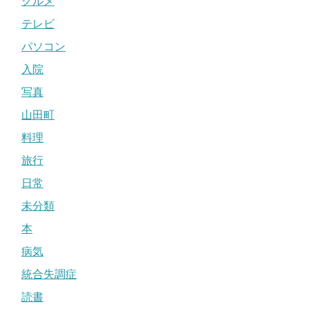
グルメ
テレビ
パソコン
入院
写真
山田町
料理
旅行
日常
未分類
本
病気
統合失調症
読書