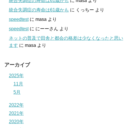
統合失調症の寿命は61歳かも
に
masa
より
統合失調症の寿命は61歳かも
に
くっちー
より
speedtest
に
masa
より
speedtest
に
にーーさん
より
ネットの普及で田舎と都会の格差は少なくなったと思い
ます
に
masa
より
アーカイブ
2025年
11月
5月
2022年
2021年
2020年