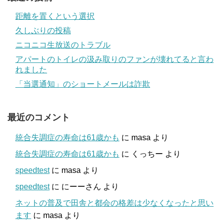
距離を置くという選択
久しぶりの投稿
ニコニコ生放送のトラブル
アパートのトイレの汲み取りのファンが壊れてると言わ
れました
「当選通知」のショートメールは詐欺
最近のコメント
統合失調症の寿命は61歳かも
に
masa
より
統合失調症の寿命は61歳かも
に
くっちー
より
speedtest
に
masa
より
speedtest
に
にーーさん
より
ネットの普及で田舎と都会の格差は少なくなったと思い
ます
に
masa
より