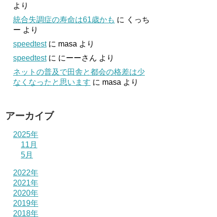
より
統合失調症の寿命は61歳かも
に
くっち
ー
より
speedtest
に
masa
より
speedtest
に
にーーさん
より
ネットの普及で田舎と都会の格差は少
なくなったと思います
に
masa
より
アーカイブ
2025年
11月
5月
2022年
2021年
2020年
2019年
2018年