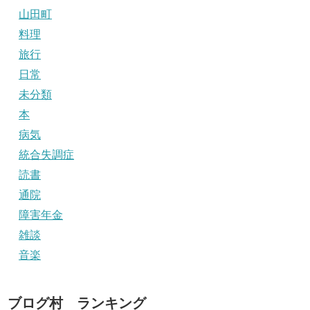
山田町
料理
旅行
日常
未分類
本
病気
統合失調症
読書
通院
障害年金
雑談
音楽
ブログ村 ランキング