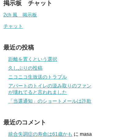
掲示板 チャット
2ch 風 掲示板
チャット
最近の投稿
距離を置くという選択
久しぶりの投稿
ニコニコ生放送のトラブル
アパートのトイレの汲み取りのファン
が壊れてると言われました
「当選通知」のショートメールは詐欺
最近のコメント
統合失調症の寿命は61歳かも
に
masa