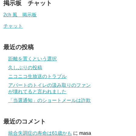
掲示板 チャット
2ch 風 掲示板
チャット
最近の投稿
距離を置くという選択
久しぶりの投稿
ニコニコ生放送のトラブル
アパートのトイレの汲み取りのファン
が壊れてると言われました
「当選通知」のショートメールは詐欺
最近のコメント
統合失調症の寿命は61歳かも
に
masa