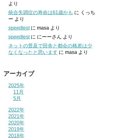
より
統合失調症の寿命は61歳かも
に
くっち
ー
より
speedtest
に
masa
より
speedtest
に
にーーさん
より
ネットの普及で田舎と都会の格差は少
なくなったと思います
に
masa
より
アーカイブ
2025年
11月
5月
2022年
2021年
2020年
2019年
2018年