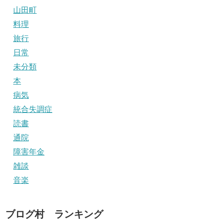
山田町
料理
旅行
日常
未分類
本
病気
統合失調症
読書
通院
障害年金
雑談
音楽
ブログ村 ランキング