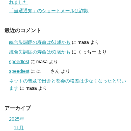
れました
「当選通知」のショートメールは詐欺
最近のコメント
統合失調症の寿命は61歳かも
に
masa
より
統合失調症の寿命は61歳かも
に
くっちー
より
speedtest
に
masa
より
speedtest
に
にーーさん
より
ネットの普及で田舎と都会の格差は少なくなったと思い
ます
に
masa
より
アーカイブ
2025年
11月