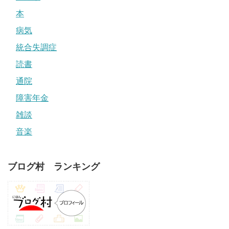
本
病気
統合失調症
読書
通院
障害年金
雑談
音楽
ブログ村 ランキング