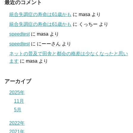
最近のコメント
統合失調症の寿命は61歳かも
に
masa
より
統合失調症の寿命は61歳かも
に
くっちー
より
speedtest
に
masa
より
speedtest
に
にーーさん
より
ネットの普及で田舎と都会の格差は少なくなったと思い
ます
に
masa
より
アーカイブ
2025年
11月
5月
2022年
2021年