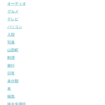
オーディオ
グルメ
テレビ
パソコン
入院
写真
山田町
料理
旅行
日常
未分類
本
病気
統合失調症