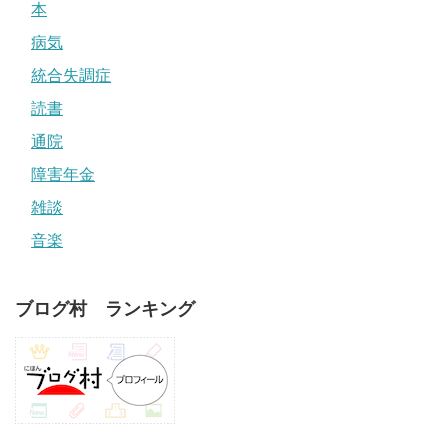
本
病気
統合失調症
読書
通院
障害年金
雑談
音楽
ブログ村 ランキング