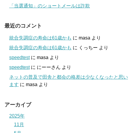
「当選通知」のショートメールは詐欺
最近のコメント
統合失調症の寿命は61歳かも
に
masa
より
統合失調症の寿命は61歳かも
に
くっちー
より
speedtest
に
masa
より
speedtest
に
にーーさん
より
ネットの普及で田舎と都会の格差は少なくなったと思い
ます
に
masa
より
アーカイブ
2025年
11月