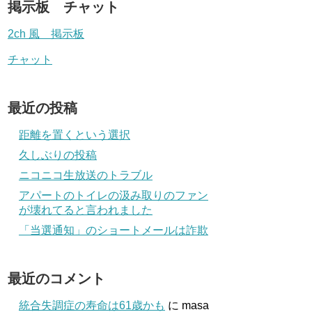
掲示板 チャット
2ch 風 掲示板
チャット
最近の投稿
距離を置くという選択
久しぶりの投稿
ニコニコ生放送のトラブル
アパートのトイレの汲み取りのファン
が壊れてると言われました
「当選通知」のショートメールは詐欺
最近のコメント
統合失調症の寿命は61歳かも
に
masa