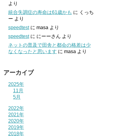
より
統合失調症の寿命は61歳かも
に
くっち
ー
より
speedtest
に
masa
より
speedtest
に
にーーさん
より
ネットの普及で田舎と都会の格差は少
なくなったと思います
に
masa
より
アーカイブ
2025年
11月
5月
2022年
2021年
2020年
2019年
2018年