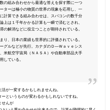
数の組み合わせから最適な答えを探す際に一つ
ーターは極小の物質の世界の現象を応用し、一
に計算できる組み合わせは、スパコンの数千分
論上は１千年かかる計算も一瞬で済むとされ、
滞の解消などに役立つことが期待されている。
まり、日本の業績も世界的に評価されている。
ーグルなどが先行。カナダのＤ―Ｗａｖｅシス
、米航空宇宙局（ＮＡＳＡ）や自動車部品大手
用している。
生活が一変するかもしれませんね。
ターというものが変わるかもしれないですね。
ませんが
持つという重ね合わせが出来るので、計算が飛躍的に早く