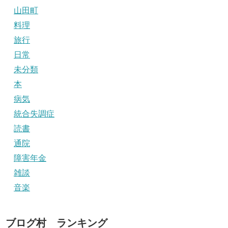
山田町
料理
旅行
日常
未分類
本
病気
統合失調症
読書
通院
障害年金
雑談
音楽
ブログ村 ランキング