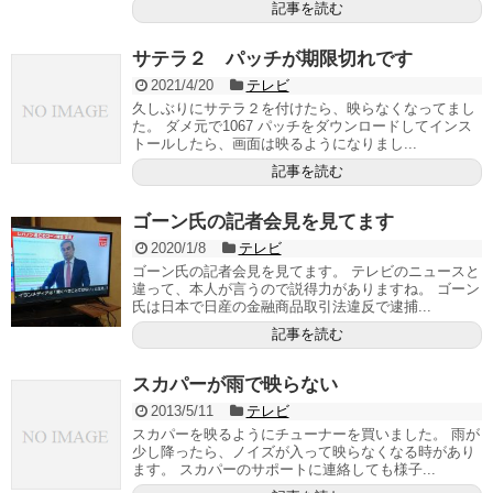
記事を読む
サテラ２ パッチが期限切れです
2021/4/20
テレビ
久しぶりにサテラ２を付けたら、映らなくなってまし
た。 ダメ元で1067 パッチをダウンロードしてインス
トールしたら、画面は映るようになりまし...
記事を読む
ゴーン氏の記者会見を見てます
2020/1/8
テレビ
ゴーン氏の記者会見を見てます。 テレビのニュースと
違って、本人が言うので説得力がありますね。 ゴーン
氏は日本で日産の金融商品取引法違反で逮捕...
記事を読む
スカパーが雨で映らない
2013/5/11
テレビ
スカパーを映るようにチューナーを買いました。 雨が
少し降ったら、ノイズが入って映らなくなる時があり
ます。 スカパーのサポートに連絡しても様子...