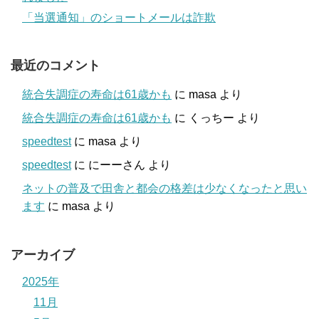
「当選通知」のショートメールは詐欺
最近のコメント
統合失調症の寿命は61歳かも
に
masa
より
統合失調症の寿命は61歳かも
に
くっちー
より
speedtest
に
masa
より
speedtest
に
にーーさん
より
ネットの普及で田舎と都会の格差は少なくなったと思い
ます
に
masa
より
アーカイブ
2025年
11月