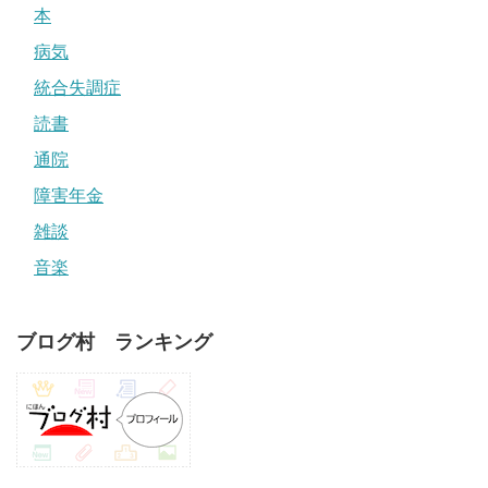
本
病気
統合失調症
読書
通院
障害年金
雑談
音楽
ブログ村 ランキング