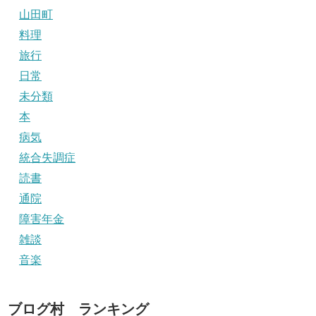
山田町
料理
旅行
日常
未分類
本
病気
統合失調症
読書
通院
障害年金
雑談
音楽
ブログ村 ランキング