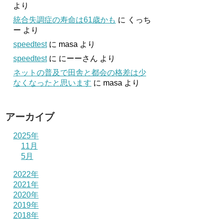
より
統合失調症の寿命は61歳かも
に
くっち
ー
より
speedtest
に
masa
より
speedtest
に
にーーさん
より
ネットの普及で田舎と都会の格差は少
なくなったと思います
に
masa
より
アーカイブ
2025年
11月
5月
2022年
2021年
2020年
2019年
2018年