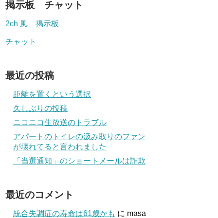
掲示板 チャット
2ch 風 掲示板
チャット
最近の投稿
距離を置くという選択
久しぶりの投稿
ニコニコ生放送のトラブル
アパートのトイレの汲み取りのファン
が壊れてると言われました
「当選通知」のショートメールは詐欺
最近のコメント
統合失調症の寿命は61歳かも
に
masa