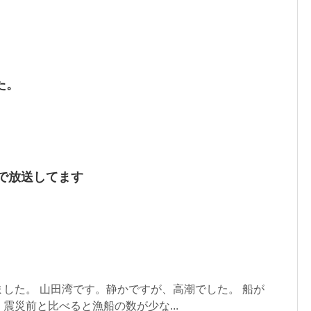
た。
Kで放送してます
。
した。 山田湾です。静かですが、高潮でした。 船が
震災前と比べると漁船の数が少な...