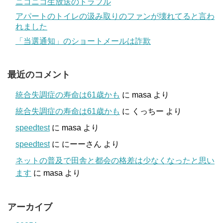
ニコニコ生放送のトラブル
アパートのトイレの汲み取りのファンが壊れてると言わ
れました
「当選通知」のショートメールは詐欺
最近のコメント
統合失調症の寿命は61歳かも
に
masa
より
統合失調症の寿命は61歳かも
に
くっちー
より
speedtest
に
masa
より
speedtest
に
にーーさん
より
ネットの普及で田舎と都会の格差は少なくなったと思い
ます
に
masa
より
アーカイブ