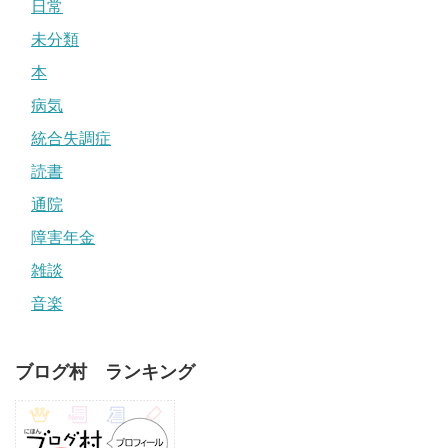
日常
未分類
本
病気
統合失調症
読書
通院
障害年金
雑談
音楽
ブログ村 ランキング