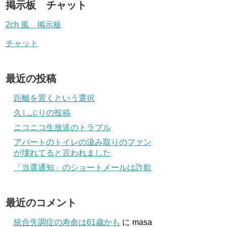
掲示板 チャット
2ch 風 掲示板
チャット
最近の投稿
距離を置くという選択
久しぶりの投稿
ニコニコ生放送のトラブル
アパートのトイレの汲み取りのファン
が壊れてると言われました
「当選通知」のショートメールは詐欺
最近のコメント
統合失調症の寿命は61歳かも
に
masa