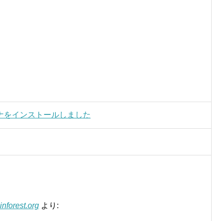
ナをインストールしました
orest.org
より: