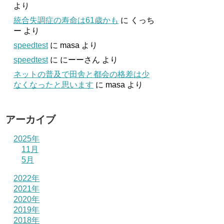
より
統合失調症の寿命は61歳かも
に
くっち
ー
より
speedtest
に
masa
より
speedtest
に
にーーさん
より
ネットの普及で田舎と都会の格差は少
なくなったと思います
に
masa
より
アーカイブ
2025年
11月
5月
2022年
2021年
2020年
2019年
2018年