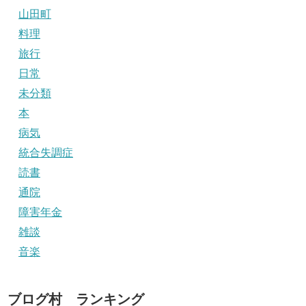
山田町
料理
旅行
日常
未分類
本
病気
統合失調症
読書
通院
障害年金
雑談
音楽
ブログ村 ランキング