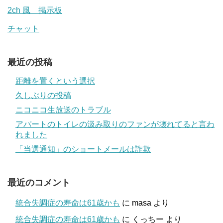
2ch 風 掲示板
チャット
最近の投稿
距離を置くという選択
久しぶりの投稿
ニコニコ生放送のトラブル
アパートのトイレの汲み取りのファンが壊れてると言わ
れました
「当選通知」のショートメールは詐欺
最近のコメント
統合失調症の寿命は61歳かも
に
masa
より
統合失調症の寿命は61歳かも
に
くっちー
より