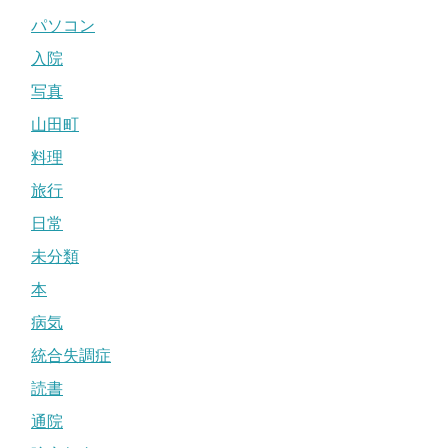
パソコン
入院
写真
山田町
料理
旅行
日常
未分類
本
病気
統合失調症
読書
通院