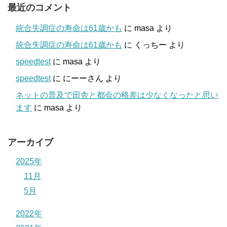
最近のコメント
統合失調症の寿命は61歳かも
に
masa
より
統合失調症の寿命は61歳かも
に
くっちー
より
speedtest
に
masa
より
speedtest
に
にーーさん
より
ネットの普及で田舎と都会の格差は少なくなったと思い
ます
に
masa
より
アーカイブ
2025年
11月
5月
2022年