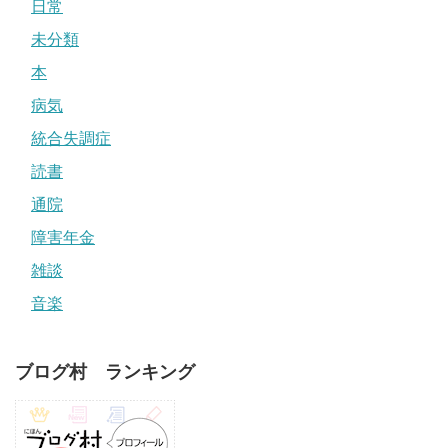
日常
未分類
本
病気
統合失調症
読書
通院
障害年金
雑談
音楽
ブログ村 ランキング