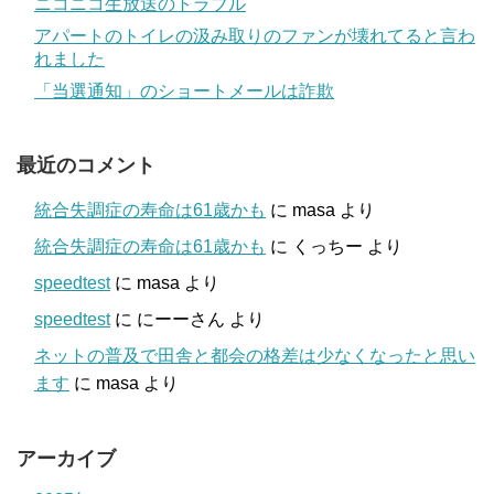
ニコニコ生放送のトラブル
アパートのトイレの汲み取りのファンが壊れてると言わ
れました
「当選通知」のショートメールは詐欺
最近のコメント
統合失調症の寿命は61歳かも
に
masa
より
統合失調症の寿命は61歳かも
に
くっちー
より
speedtest
に
masa
より
speedtest
に
にーーさん
より
ネットの普及で田舎と都会の格差は少なくなったと思い
ます
に
masa
より
アーカイブ