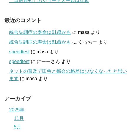
「当選通知」のショートメールは詐欺
最近のコメント
統合失調症の寿命は61歳かも
に
masa
より
統合失調症の寿命は61歳かも
に
くっちー
より
speedtest
に
masa
より
speedtest
に
にーーさん
より
ネットの普及で田舎と都会の格差は少なくなったと思い
ます
に
masa
より
アーカイブ
2025年
11月
5月