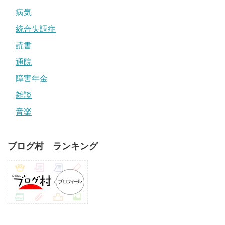
病気
統合失調症
読書
通院
障害年金
雑談
音楽
ブログ村 ランキング