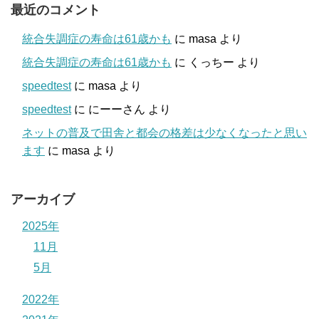
最近のコメント
統合失調症の寿命は61歳かも
に
masa
より
統合失調症の寿命は61歳かも
に
くっちー
より
speedtest
に
masa
より
speedtest
に
にーーさん
より
ネットの普及で田舎と都会の格差は少なくなったと思い
ます
に
masa
より
アーカイブ
2025年
11月
5月
2022年