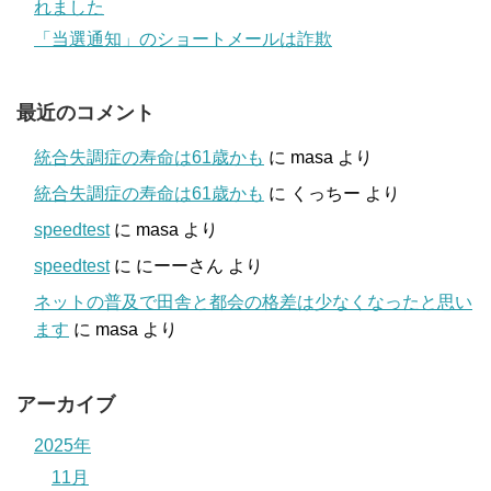
れました
「当選通知」のショートメールは詐欺
最近のコメント
統合失調症の寿命は61歳かも
に
masa
より
統合失調症の寿命は61歳かも
に
くっちー
より
speedtest
に
masa
より
speedtest
に
にーーさん
より
ネットの普及で田舎と都会の格差は少なくなったと思い
ます
に
masa
より
アーカイブ
2025年
11月