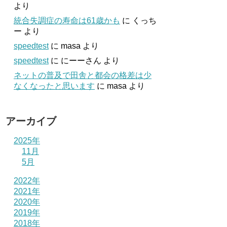
より
統合失調症の寿命は61歳かも
に
くっち
ー
より
speedtest
に
masa
より
speedtest
に
にーーさん
より
ネットの普及で田舎と都会の格差は少
なくなったと思います
に
masa
より
アーカイブ
2025年
11月
5月
2022年
2021年
2020年
2019年
2018年