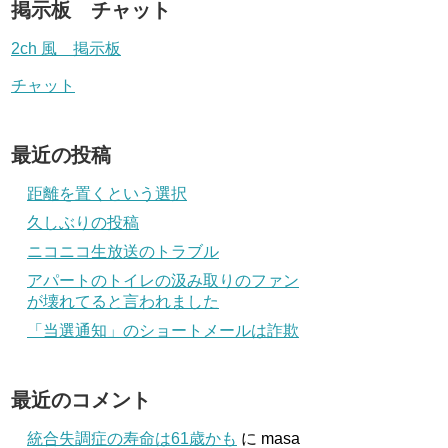
掲示板 チャット
2ch 風 掲示板
チャット
最近の投稿
距離を置くという選択
久しぶりの投稿
ニコニコ生放送のトラブル
アパートのトイレの汲み取りのファン
が壊れてると言われました
「当選通知」のショートメールは詐欺
最近のコメント
統合失調症の寿命は61歳かも
に
masa