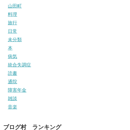
山田町
料理
旅行
日常
未分類
本
病気
統合失調症
読書
通院
障害年金
雑談
音楽
ブログ村 ランキング